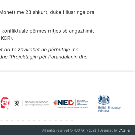
 Monet) më 28 shkurt, duke filluar nga ora
konfliktuale përmes rritjes së angazhimit
(KCR).
et do të zhvillohet në përputhje me
dhe “Projektligjin për Parandalimin dhe
All rights reserved © NGO Aktiv 2022 | Designed by
L’Atelier