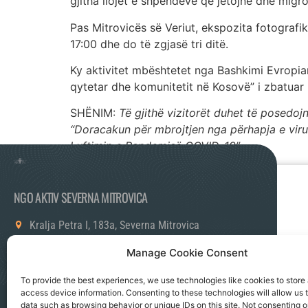
gjitha llojet e shpendëve që jetojnë dhe migr
Pas Mitrovicës së Veriut, ekspozita fotografi
17:00 dhe do të zgjasë tri ditë.
Ky aktivitet mbështetet nga Bashkimi Evropia
qytetar dhe komunitetit në Kosovë” i zbatuar 
SHËNIM:
Të gjithë vizitorët duhet të posedoj
“Doracakun për mbrojtjen nga përhapja e virus
Luftimin e Pandemisë COVID-19”.
NGO AKTIV SEVERNA MITROVICA
Kralja Petra I, 183a, Severna Mitrovica
office@ngoaktiv.org
Manage Cookie Consent
To provide the best experiences, we use technologies like cookies to store
access device information. Consenting to these technologies will allow us 
Politika Privatnosti
Kontaktirajte nas
data such as browsing behavior or unique IDs on this site. Not consenting o