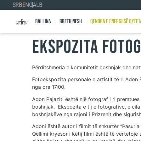
SRB
ENG
ALB
Ballina
Rreth nesh
Qendra e Energjisë Qytet
EKSPOZITA FOTOG
Përditshmëria e komunitetit boshnjak dhe natyr
Fotoekspozita personale e artistit të ri Adon 
nga ora 17:00.
Adon Pajaziti është një fotograf i ri premtues 
boshnjak. Ekspozita e tij e fotografive, e cila
boshnjakëve nga rajoni i Prizrenit dhe sigurish
Adoni është autor i filmit të shkurtër “Pasuri
Qëllimi kryesor i këtij filmi është të vërtetoj