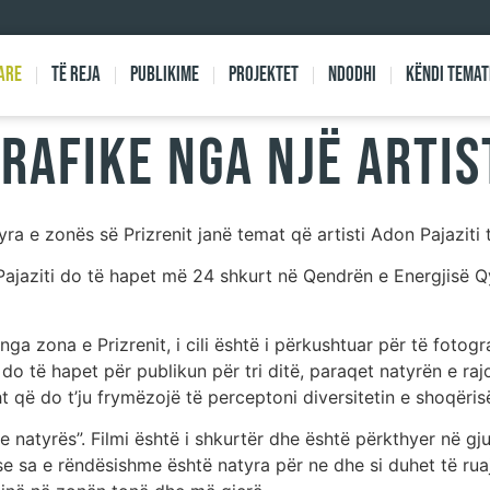
are
Të reja
Publikime
Projektet
Ndodhi
Këndi Temat
RAFIKE NGA NJË ARTIST
a e zonës së Prizrenit janë temat që artisti Adon Pajaziti t
Pajaziti do të hapet më 24 shkurt në Qendrën e Energjisë Qy
nga zona e Prizrenit, i cili është i përkushtuar për të fotogr
 do të hapet për publikun për tri ditë, paraqet natyrën e rajo
t që do t’ju frymëzojë të perceptoni diversitetin e shoqërisë
a e natyrës”. Filmi është i shkurtër dhe është përkthyer në g
ë se sa e rëndësishme është natyra për ne dhe si duhet të rua