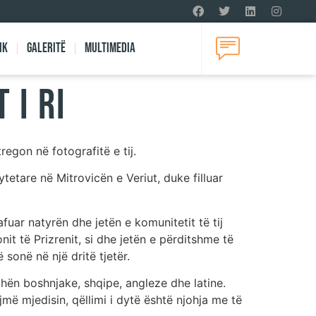
ik
Galeritë
Multimedia
 I RI
regon në fotografitë e tij.
tetare në Mitrovicën e Veriut, duke filluar
afuar natyrën dhe jetën e komunitetit të tij
nit të Prizrenit, si dhe jetën e përditshme të
 sonë në një dritë tjetër.
juhën boshnjake, shqipe, angleze dhe latine.
jmë mjedisin, qëllimi i dytë është njohja me të