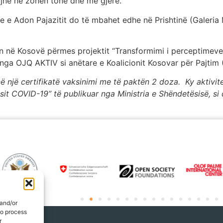
ojnë në zonën tonë dhe më gjerë.
ke e Adon Pajazitit do të mbahet edhe në Prishtinë (Galeria
n në Kosovë përmes projektit “Transformimi i perceptimeve 
nga OJQ AKTIV si anëtare e Koalicionit Kosovar për Pajtim 
në një certifikatë vaksinimi me të paktën 2 doza. Ky aktivit
it COVID-19” të publikuar nga Ministria e Shëndetësisë, si 
 and/or
to process
r