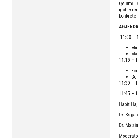
Qëllimi i
gjuhësore
konkrete 
AGJEND
11:00 – 
Mio
Mar
11:15 – 1
Zor
Gor
11:30 – 1
11:45 – 1
Habit Haj
Dr. Srgja
Dr. Mattia
Moderator