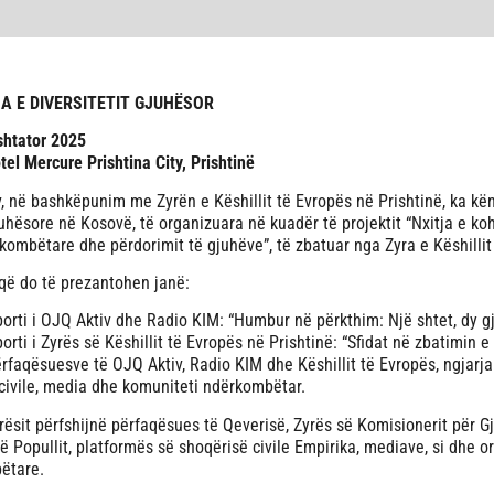
A E DIVERSITETIT GJUHËSOR
shtator 2025
tel Mercure Prishtina City, Prishtinë
, në bashkëpunim me Zyrën e Këshillit të Evropës në Prishtinë, ka kën
juhësore në Kosovë, të organizuara në kuadër të projektit “Nxitja e ko
kombëtare dhe përdorimit të gjuhëve”, të zbatuar nga Zyra e Këshillit
që do të prezantohen janë:
orti i OJQ Aktiv dhe Radio KIM: “Humbur në përkthim: Një shtet, dy gj
orti i Zyrës së Këshillit të Evropës në Prishtinë: “Sfidat në zbatimin e
rfaqësuesve të OJQ Aktiv, Radio KIM dhe Këshillit të Evropës, ngjarj
civile, media dhe komuniteti ndërkombëtar.
ësit përfshijnë përfaqësues të Qeverisë, Zyrës së Komisionerit për Gju
të Popullit, platformës së shoqërisë civile Empirika, mediave, si dhe 
ëtare.