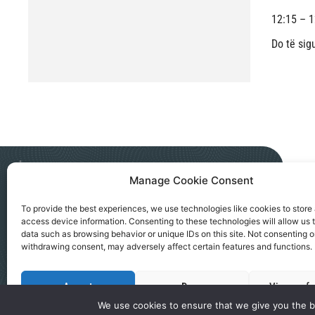
12:15 – 1
Do të sig
Manage Cookie Consent
NGO AKTIV SEVERNA MITROVICA
To provide the best experiences, we use technologies like cookies to store
access device information. Consenting to these technologies will allow us 
Kralja Petra I, 183a, Severna Mitrovica
data such as browsing behavior or unique IDs on this site. Not consenting o
office@ngoaktiv.org
withdrawing consent, may adversely affect certain features and functions.
Accept
Deny
View prefe
We use cookies to ensure that we give you the be
Politika Privatnosti
Kontaktirajte nas