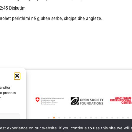
2:45 Diskutim
urohet përkthimi në gjuhën serbe, shqipe dhe angleze.
 and/or
to process
r
rences
st experience on our website. If you continue to use this site we will 