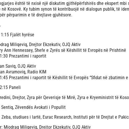
 ngjarjes është të nxisë një diskutim gjithëpërfshirës dhe ekspert mb
 në Kosovë. Ky tubim synon të kontribuojë në dialogun publik, të iden
për përparimin e të drejtave gjuhësore.
A
11:15 Fjalët hyrëse
drag Miliqeviq, Drejtor Ekzekutiv, OJQ Aktiv
y Ann Hennessey, Shefe e Zyrës së Këshillit të Evropës në Prishtinë
1:30 Prezantimi i raportit
an Saviq, OJQ Aktiv
an Avramoviq, Radio KIM
1:45 Prezantimi i raportit të Këshillit të Evropës “Sfidat në zbatimin e
2:15 Paneli
redini, Drejtor, Zyra për Qeverisje të Mirë, Zyra e Kryeministrit të Kos
n Sentiq, Zëvendës Avokati i Popullit
 Zeba, studiues i lartë, Eurac Research, Instituti për të Drejtat e Paki
: Miodrag Miliqeviq, Drejtor Ekzekutiv, OJQ Aktiv