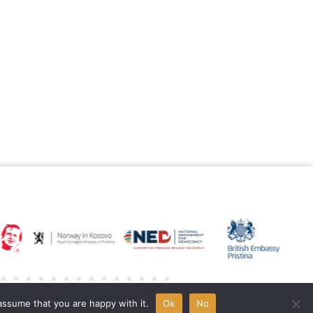
All rights reserved © NGO Aktiv 2022 | Designed by
L’Atelier
assume that you are happy with it.
Ok
No