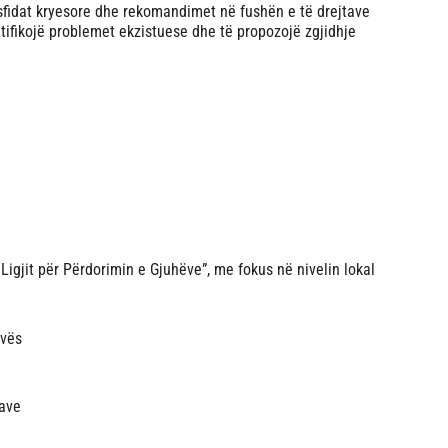
i sfidat kryesore dhe rekomandimet në fushën e të drejtave
tifikojë problemet ekzistuese dhe të propozojë zgjidhje
 Ligjit për Përdorimin e Gjuhëve”, me fokus në nivelin lokal
ovës
cave