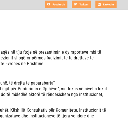
Facebook
Twitter
LinkedIn
aqësinë t’ju ftojë në prezantimin e dy raporteve mbi të
hezionit shoqëror përmes fuqizimit të të drejtave të
 të Evropës në Prishtinë.
uhë, të drejta të pabarabarta“
 Ligjit për Përdorimin e Gjuhëve”, me fokus në nivelin lokal
a do të mbledhë aktorë të rëndësishëm nga institucionet,
hët, Këshillit Konsultativ për Komunitete, Institucionit të
organizatave dhe institucioneve të tjera vendore dhe