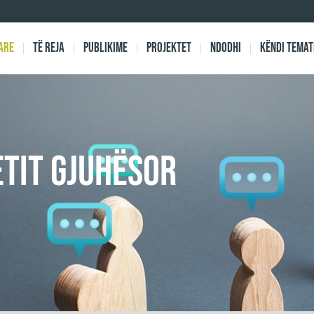
are
Të reja
Publikime
Projektet
Ndodhi
Këndi Temat
ETIT GJUHËSOR