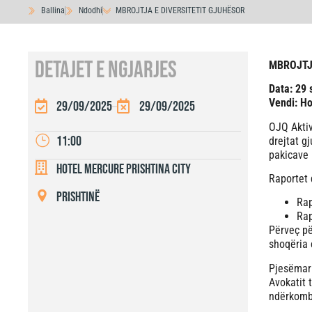
Ballina
Ndodhi
MBROJTJA E DIVERSITETIT GJUHËSOR
DETAJET E NGJARJES
MBROJTJ
Data: 29 
Vendi: Ho
29/09/2025
29/09/2025
OJQ Aktiv
11:00
drejtat g
pakicave 
Hotel Mercure Prishtina City
Raportet 
Prishtinë
Rap
Rap
Përveç pë
shoqëria 
Pjesëmarr
Avokatit 
ndërkomb