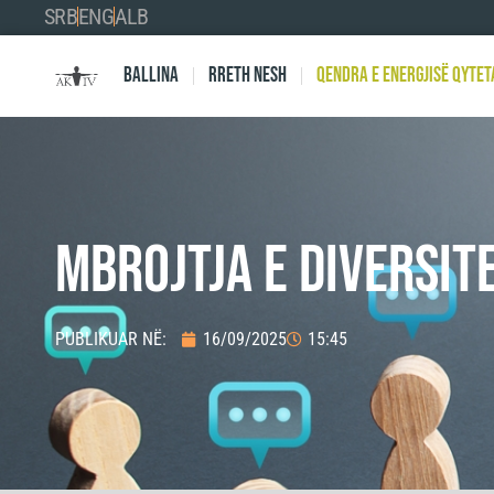
SRB
ENG
ALB
Ballina
Rreth nesh
Qendra e Energjisë Qytet
MBROJTJA E DIVERSIT
PUBLIKUAR NË:
16/09/2025
15:45