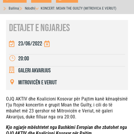
Ballina
Ndodhi
KONCERT: MOAN THE GUILTY (MITROVICA E VERIUT)
DETAJET E NGJARJES
23/06/2022
20:00
Galeri Akvarijus
Mitrovicën e Veriut
OJQ AKTIV dhe Koalicioni Kosovar për Pajtim kanë kënaqësinë
t’ju ftojnë koncertin e grupit Moan the Guilty, i cili do të
mbahet më 23 qershor në Mitrovicën e Veriut, në galeri
Akvarijus, duke filluar nga ora 20:00.
Kjo ngjarje mbështetet nga Bashkimi Evropian dhe zbatohet nga
OJQ AKTIV dhe Koalicioni Kosovar për Pajtim.