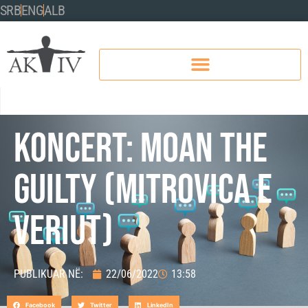
SRB
ENG
ALB
KONCERT: MOAN THE
GUILTY (MITROVICA E
VERIUT)
PUBLIKUAR NË:
22/06/2022
13:58
Facebook
Twitter
LinkedIn