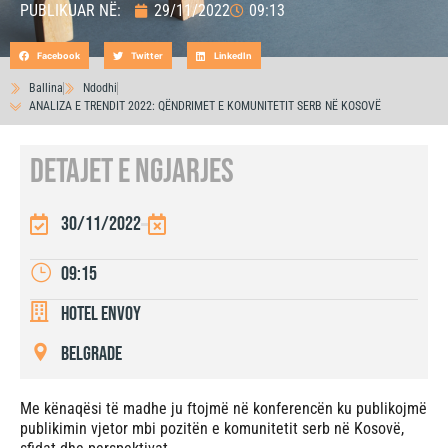
PUBLIKUAR NË:
29/11/2022
09:13
Facebook
Twitter
LinkedIn
Ballina
Ndodhi
ANALIZA E TRENDIT 2022: QËNDRIMET E KOMUNITETIT SERB NË KOSOVË
DETAJET E NGJARJES
30/11/2022
09:15
Hotel Envoy
Belgrade
Me kënaqësi të madhe ju ftojmë në konferencën ku publikojmë
publikimin vjetor mbi pozitën e komunitetit serb në Kosovë,