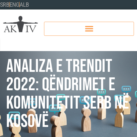
SRB
ENG
ALB
ANALIZA E TRENDIT
2022: QËNDRIMET E
KOMUNITETIT SERB NË
KOSOVË