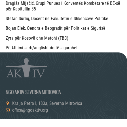
Dragiša Mijačić, Grupi Punues i Konventës Kombëtare të BE-së
për Kapitullin 35
Stefan Surliq, Docent në Fakultetin e Shkencave Politike
Bojan Elek, Qendra e Beogradit për Politikat e Sigurisë
Zyra për Kosovë dhe Metohi (TBC)
Përkthimi serb/anglisht do të sigurohet.
NGO AKTIV SEVERNA MITROVICA
Kralja Petra I, 183a, Severna Mitrovica
office@ngoaktiv.org