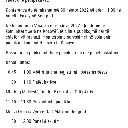
sfidat dhe perspektivat.
Konferenca do të mbahet më 30 nëntor 2022 në orën 11:00 në
hotelin Envoy në Beograd.
Në hulumtimin “Analiza e trendeve 2022: Qëndrimet e
komunitetit serb në Kosovë”, të cilin e publikojmë për të
shtatën vit radhazi, monitorojmë ndryshimet në opinionin
publik në komunitetin serb të Kosovës.
Prezantimi i publikimit do të pasohet nga një panel diskutimi.
Rendi i ditës:
10.45 – 11.00 Mbërritja dhe regjistrimi i pjesëmarrësve
11.00 – 11.10 Fjalët hyrëse
Miodrag Milićević, Drejtor Ekzekutiv i OJQ Aktiv
11.10 – 11.30 Prezantimi i publikimit
Milica Orlović, Zyra e OJQ Aktiv në Beograd
11.30 – 12.30 Panel diskutim