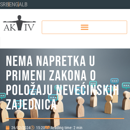
SRB
ENG
ALB
Nema napretka u
primeni zakona o
položaju nevećinskih
zajednica
26/02/2024
15:20
Reading time: 2 min