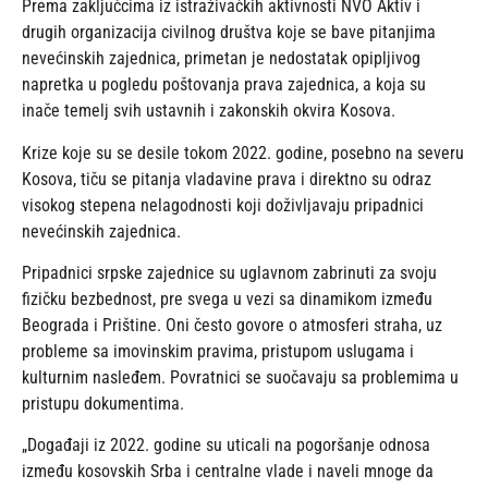
Prema zaključcima iz istraživačkih aktivnosti NVO Aktiv i
drugih organizacija civilnog društva koje se bave pitanjima
nevećinskih zajednica, primetan je nedostatak opipljivog
napretka u pogledu poštovanja prava zajednica, a koja su
inače temelj svih ustavnih i zakonskih okvira Kosova.
Krize koje su se desile tokom 2022. godine, posebno na severu
Kosova, tiču se pitanja vladavine prava i direktno su odraz
visokog stepena nelagodnosti koji doživljavaju pripadnici
nevećinskih zajednica.
Pripadnici srpske zajednice su uglavnom zabrinuti za svoju
fizičku bezbednost, pre svega u vezi sa dinamikom između
Beograda i Prištine. Oni često govore o atmosferi straha, uz
probleme sa imovinskim pravima, pristupom uslugama i
kulturnim nasleđem. Povratnici se suočavaju sa problemima u
pristupu dokumentima.
„Događaji iz 2022. godine su uticali na pogoršanje odnosa
između kosovskih Srba i centralne vlade i naveli mnoge da