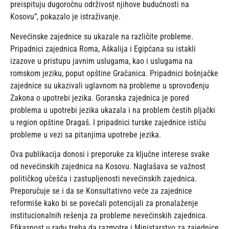
preispituju dugoročnu održivost njihove budućnosti na
Kosovu”, pokazalo je istraživanje.
Nevećinske zajednice su ukazale na različite probleme.
Pripadnici zajednica Roma, Aškalija i Egipćana su istakli
izazove u pristupu javnim uslugama, kao i uslugama na
romskom jeziku, poput opštine Gračanica. Pripadnici bošnjačke
zajednice su ukazivali uglavnom na probleme u sprovođenju
Zakona o upotrebi jezika. Goranska zajednica je pored
problema u upotrebi jezika ukazala i na problem čestih pljački
u region opštine Dragaš. I pripadnici turske zajednice ističu
probleme u vezi sa pitanjima upotrebe jezika.
Ova publikacija donosi i preporuke za ključne interese svake
od nevećinskih zajednica na Kosovu. Naglašava se važnost
političkog učešća i zastupljenosti nevećinskih zajednica.
Preporučuje se i da se Konsultativno veće za zajednice
reformiše kako bi se povećali potencijali za pronalaženje
institucionalnih rešenja za probleme nevećinskih zajednica.
Efikasnost u radu treba da razmotre i Ministarstvo za zajednice