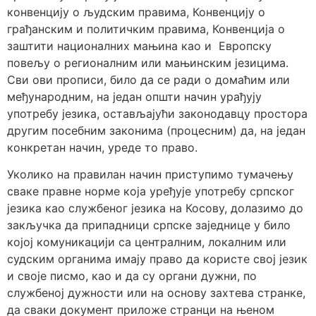
конвенцију о људским правима, Конвенцију о
грађанским и политичким правима, Конвенција о
заштити националних мањина као и Европску
повељу о регионалним или мањинским језицима.
Сви ови прописи, било да се ради о домаћим или
међународним, на један општи начин урађују
употребу језика, остављајући законодавцу простора
другим посебним законима (процесним) да, на један
конкретан начин, уреде то право.
Уколико на правилан начин приступимо тумачењу
сваке правне норме која уређује употребу српског
језика као службеног језика на Косову, долазимо до
закључка да припадници српске заједнице у било
којој комуникацији са централним, локалним или
судским органима имају право да користе свој језик
и своје писмо, као и да су органи дужни, по
службеној дужности или на основу захтева странке,
да сваки документ приложе странци на њеном