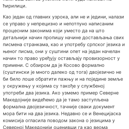
ћирилици.
Као један од главних узрока, али не и једини, налази
се управо у непрецизно и непотпуно написаним
процесним законима који уместо да на што
детаљнији начин пропишу начине достављања свих
писмена странкама, као и употребу српског језика и
њеног писма, они у суштини опет на један начелан
начин то право уређују остављају провизорност у
примени. С обзиром да је Косово формално
(суштински је много далеко од тога) двојезично не
би било лоше обратити пажњу и на поједине земље
у окружењу у којима су такође у службеној
употреби два језика. Ако узмемо пример Северне
Македојније видећемо да је тамо заступљена
формална двојезичност, тачније сваки документ
мора бити на два језика. Недавно се и Венецијаска
комисија огласила поводом закона о језицима у
Северној Македонији оценивши га као веома