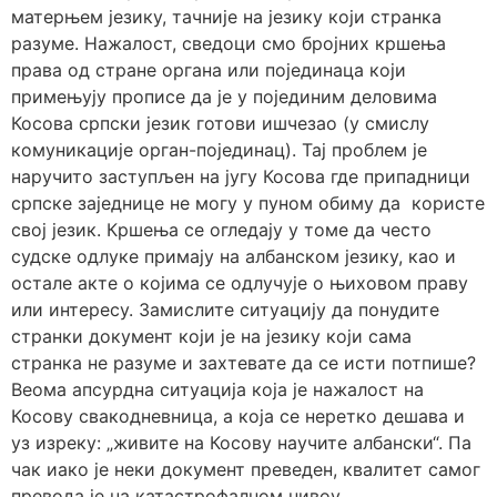
матерњем језику, тачније на језику који странка
разуме. Нажалост, сведоци смо бројних кршења
права од стране органа или појединаца који
примењују прописе да је у појединим деловима
Косова српски језик готови ишчезао (у смислу
комуникације орган-појединац). Тај проблем је
наручито заступљен на југу Косова где припадници
српске заједнице не могу у пуном обиму да користе
свој језик. Кршења се огледају у томе да често
судске одлуке примају на албанском језику, као и
остале акте о којима се одлучује о њиховом праву
или интересу. Замислите ситуацију да понудите
странки документ који је на језику који сама
странка не разуме и захтевате да се исти потпише?
Веома апсурдна ситуација која је нажалост на
Косову свакодневница, а која се неретко дешава и
уз изреку: „живите на Косову научите албански“. Па
чак иако је неки документ преведен, квалитет самог
превода је на катастрофалном нивоу.