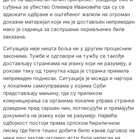
суђења за убиство Оливера Ивановића где су се
адвокати одбране и оштећеног жалили на огроман
доказни материјал који им је достављен непреведен
иако је седница за саслушање окривљених била
заказана.
Ситуација није ништа боља ни у другим процесним
законима. Тужбе и одговори на тужбу се такође
достављају странкама на језику који не разумеју, а
рокови теку од тренутка када је странка примила
непреведен поднесак. Ситуација је можда и најгора
у локалним самоуправама у којима Срби
представљају мањину, где су приликом
комуницирања са органима локалне управе странке
доведене пред свршен чин, потписујући и примајући
документа на језику који не разумеју. Највећа
одбојност постоји према српском ћириличном
писму где ћете тешко добити било какав одговор на
неки ваш захтев уколико исти буде написан на