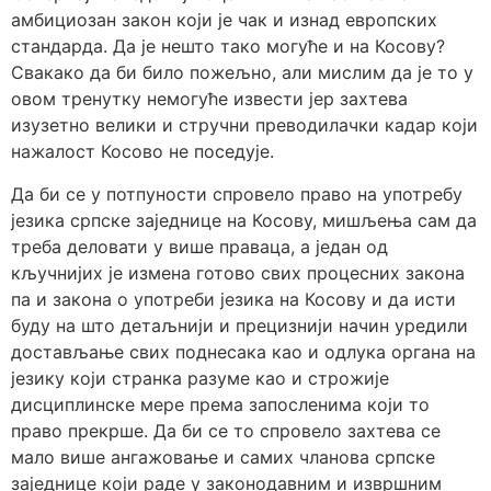
амбициозан закон који је чак и изнад европских
стандарда. Да је нешто тако могуће и на Косову?
Свакако да би било пожељно, али мислим да је то у
овом тренутку немогуће извести јер захтева
изузетно велики и стручни преводилачки кадар који
нажалост Косово не поседује.
Да би се у потпуности спровело право на употребу
језика српске заједнице на Косову, мишљења сам да
треба деловати у више праваца, а један од
кључнијих је измена готово свих процесних закона
па и закона о употреби језика на Косову и да исти
буду на што детаљнији и прецизнији начин уредили
достављање свих поднесака као и одлука органа на
језику који странка разуме као и строжије
дисциплинске мере према запосленима који то
право прекрше. Да би се то спровело захтева се
мало више ангажовање и самих чланова српске
заједнице који раде у законодавним и извршним