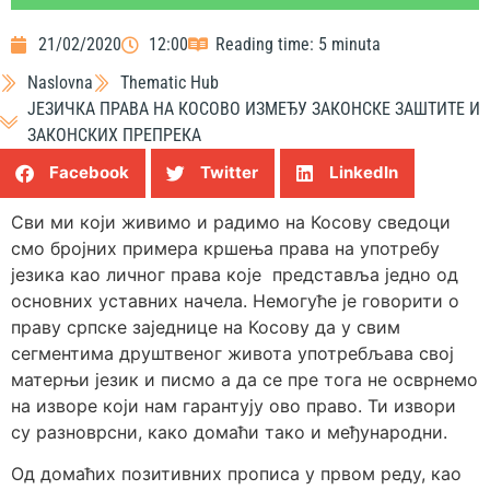
21/02/2020
12:00
Reading time: 5 minuta
Naslovna
Thematic Hub
ЈЕЗИЧКА ПРАВА НА КОСОВО ИЗМЕЂУ ЗАКОНСКЕ ЗАШТИТЕ И
ЗАКОНСКИХ ПРЕПРЕКА
Facebook
Twitter
LinkedIn
Сви ми који живимо и радимо на Косову сведоци
смо бројних примера кршења права на употребу
језика као личног права које представља једно од
основних уставних начела. Немогуће је говорити о
праву српске заједнице на Косову да у свим
сегментима друштвеног живота употребљава свој
матерњи језик и писмо а да се пре тога не осврнемо
на изворе који нам гарантују ово право. Ти извори
су разноврсни, како домаћи тако и међународни.
Од домаћих позитивних прописа у првом реду, као