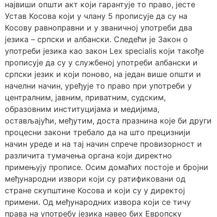
највиши општи акт који гарантује то право, јесте
Устав Косова који у члану 5 прописује да су на
Косову равноправни и у званичној употреби два
језика – српски и албански. Следећи је Закон о
употреби језика као закон Lex specialis који такође
прописује да су у службеној употреби албански и
српски језик и који поново, на један више општи и
начелни начин, уређује то право при употреби у
централним, јавним, приватним, судским,
образовним институцијама и медијима,
остављајући, међутим, доста празнина које би други
процесни закони требало да на што прецизнији
начин уреде и на тај начин спрече провизорност и
различита тумачења органа који директно
примењују прописе. Осим домаћих постоје и бројни
међународни извори који су ратификовани од
стране скупштине Косова и који су у директој
примени. Од међународних извора који се тичу
права на употребу језика навео бих Европску