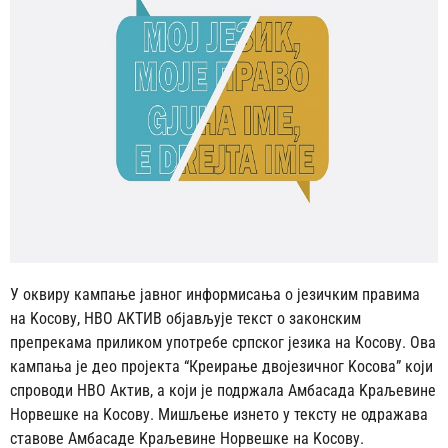
У оквиру кампање јавног информисања о језичким правима
на Kосову, НВО АKТИВ објављује текст о законским
препрекама приликом употребе српског језика на Косову. Ова
кампања је део пројекта “Креирање двојезичног Kосова” који
спроводи НВО Актив, а који је подржала Амбасада Kраљевине
Норвешке на Kосову. Мишљење изнето у тексту не одражава
ставове Амбасаде Kраљевине Норвешке на Kосову.