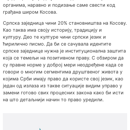
органима, наравно и подизање саме свести код
грађана широм Косова.
Српска заједница чини 20% становништва на Косову.
Као таква има своју историју, традицију и
културу. Део те културе чини српски језик и
ћирилично писмо. Да би се сачувала идентите
српске заједнице нужна је институционална заштита
која се темељи на позитивном праву. С обзиром да
су правне норме у доброј мери неодређене када се
говори о многим сегментима друштвеног живота у
којима Срби имају право да користе свој језик, као
један од излаза из такве ситуације видим управо у
замени готово свих процесних закона како би исти
на што детаљнији начин то право уредили.